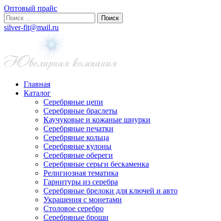
Оптовый прайс
silver-fit@mail.ru
Главная
Каталог
Серебряные цепи
Серебряные браслеты
Каучуковые и кожаные шнурки
Серебряные печатки
Серебряные кольца
Серебряные кулоны
Серебряные обереги
Серебряные серьги бескаменка
Религиозная тематика
Гарнитуры из серебра
Серебряные брелоки для ключей и авто
Украшения с монетами
Столовое серебро
Серебряные броши